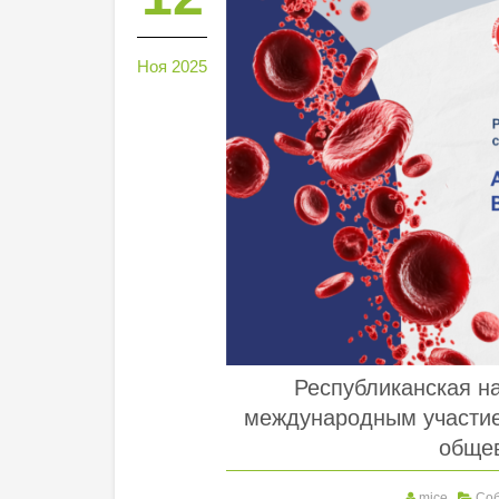
Ноя 2025
Республиканская н
международным участие
общев
mice
Со