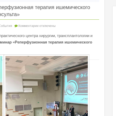
перфузионная терапия ишемического
нсульта»
События
Комментарии
отключены
-практического центра хирургии, трансплантологии и
еминар «Реперфузионная терапия ишемического