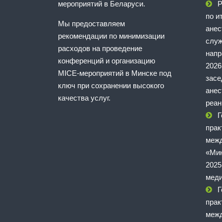
мероприятий в Беларуси.
Р
по и
Мы предоставляем
анес
рекомендации по минимизации
служ
расходов на проведение
напр
конференций и организацию
2026
MICE-мероприятий в Минске под
зас
ключ при сохранении высокого
анес
качества услуг.
реан
Г
прак
межд
«Мин
2025
мед
Г
прак
межд