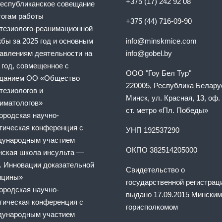
+375 (17) 242 92 08
еспубликанское совещание
тогам работы
+375 (44) 716-09-90
тезиолого-реанимационной
бы за 2025 год и основным
info@minskmice.com
авлениям деятельности на
info@gobel.by
 год, совмещенное с
ООО "Гоу Бел Тур"
еданием ОО «Общество
220005, Республика Беларус
тезиологов и
Минск, ул. Красная, 13, оф. 
иматологов»
ст. метро «Пл. Победы»
ородская научно-
тическая конференция с
УНП 192537290
ународным участием
ОКПО 382514205000
ская школа инсульта —
. Инновации доказательной
Свидетельство о
ицины»
государственной регистрац
ородская научно-
выдано 17.09.2015 Минским
тическая конференция с
горисполкомом
ународным участием