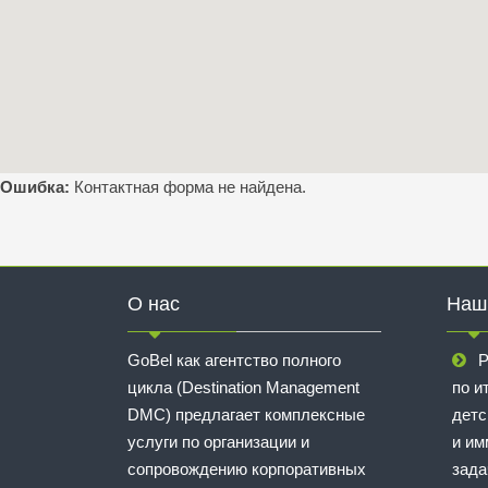
Ошибка:
Контактная форма не найдена.
О нас
Наш
GoBel как агентство полного
Р
цикла (Destination Management
по и
DMC) предлагает комплексные
детс
услуги по организации и
и им
сопровождению корпоративных
зада