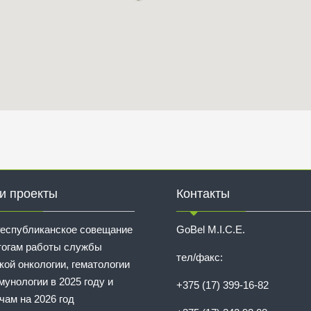
и проекты
Контакты
еспубликанское совещание
GoBel M.I.C.E.
тогам работы службы
тел/факс:
кой онкологии, гематологии
мунологии в 2025 году и
+375 (17) 399-16-82
чам на 2026 год