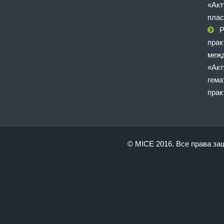
«Акт
плас
Р
прак
межд
«Акт
гема
прак
© MICE 2016. Все права з