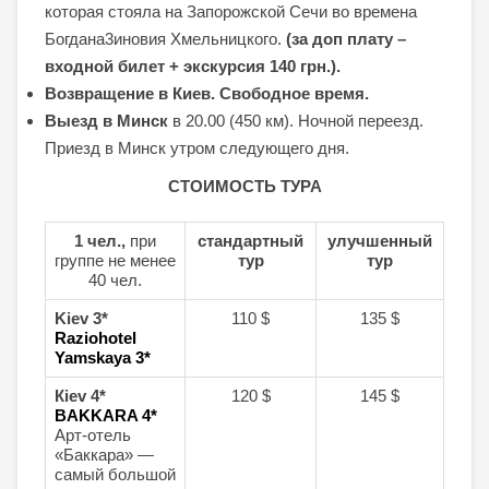
которая стояла на Запорожской Cечи во времена
Богдана3иновия Хмельницкого.
(за доп плату –
входной билет + экскурсия 140 грн.).
Возвращение в Киев. Свободное время.
Выезд в Минск
в 20.00 (450 км). Ночной переезд.
Приезд в Минск утром следующего дня.
СТОИМОСТЬ ТУРА
1 чел.,
при
стандартный
улучшенный
группе не менее
тур
тур
40 чел.
Kiev 3*
110 $
135 $
Raziohotel
Yamskaya 3*
Кiev 4*
120 $
145 $
BAKKARA 4*
Арт-отель
«Баккара» —
самый большой