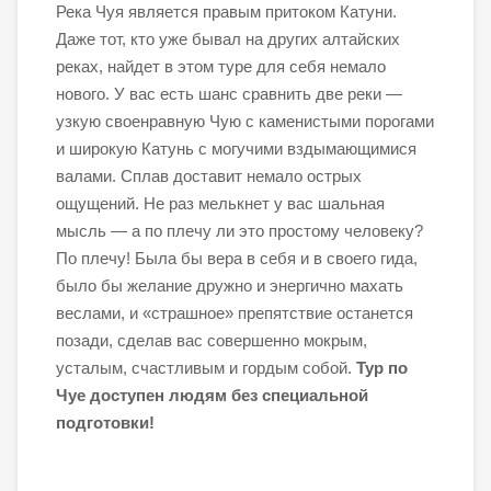
Река Чуя является правым притоком Катуни.
Даже тот, кто уже бывал на других алтайских
реках, найдет в этом туре для себя немало
нового. У вас есть шанс сравнить две реки —
узкую своенравную Чую с каменистыми порогами
и широкую Катунь с могучими вздымающимися
валами. Сплав доставит немало острых
ощущений. Не раз мелькнет у вас шальная
мысль — а по плечу ли это простому человеку?
По плечу! Была бы вера в себя и в своего гида,
было бы желание дружно и энергично махать
веслами, и «страшное» препятствие останется
позади, сделав вас совершенно мокрым,
усталым, счастливым и гордым собой.
Тур по
Чуе доступен людям без специальной
подготовки!