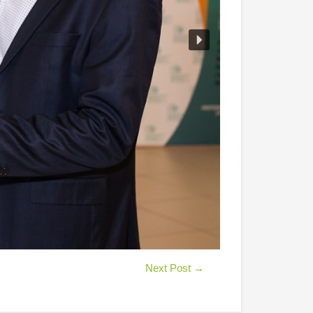
Next Post
→