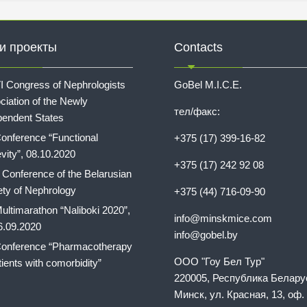
и проекты
Contacts
I Congress of Nephrologists
GoBel M.I.C.E.
ciation of the Newly
тел/факс:
pendent States
onference “Functional
+375 (17) 399-16-82
vity”, 08.10.2020
+375 (17) 242 92 08
I Conference of the Belarusian
ety of Nephrology
+375 (44) 716-09-90
ultimarathon “Naliboki 2020”,
info@minskmice.com
6.09.2020
info@gobel.by
onference “Pharmacotherapy
ООО "Гоу Бел Тур"
tients with comorbidity”
220005, Республика Беларус
Минск, ул. Красная, 13, оф. 