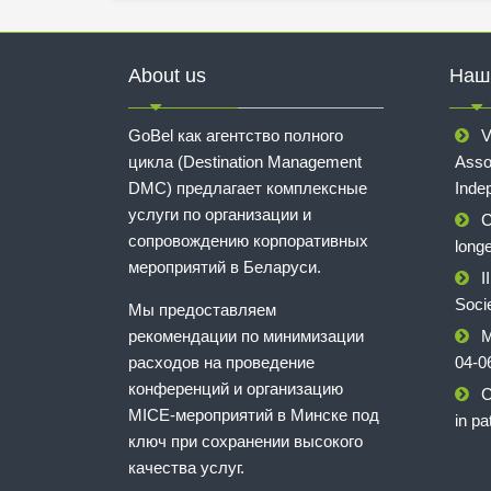
About us
Наш
GoBel как агентство полного
V
цикла (Destination Management
Asso
DMC) предлагает комплексные
Inde
услуги по организации и
C
сопровождению корпоративных
longe
мероприятий в Беларуси.
I
Soci
Мы предоставляем
рекомендации по минимизации
M
расходов на проведение
04-0
конференций и организацию
C
MICE-мероприятий в Минске под
in pa
ключ при сохранении высокого
качества услуг.