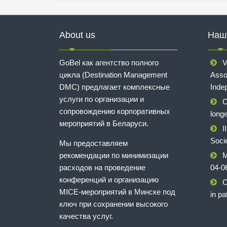
About us
Наш
GoBel как агентство полного
V
цикла (Destination Management
Asso
DMC) предлагает комплексные
Inde
услуги по организации и
C
сопровождению корпоративных
longe
мероприятий в Беларуси.
I
Soci
Мы предоставляем
рекомендации по минимизации
M
расходов на проведение
04-0
конференций и организацию
C
MICE-мероприятий в Минске под
in pa
ключ при сохранении высокого
качества услуг.