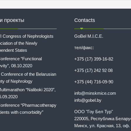
и проекты
Contacts
I Congress of Nephrologists
GoBel M.I.C.E.
ciation of the Newly
тел/факс:
pendent States
onference “Functional
+375 (17) 399-16-82
vity”, 08.10.2020
+375 (17) 242 92 08
I Conference of the Belarusian
ety of Nephrology
+375 (44) 716-09-90
ultimarathon “Naliboki 2020”,
info@minskmice.com
6.09.2020
info@gobel.by
onference “Pharmacotherapy
ООО "Гоу Бел Тур"
tients with comorbidity”
220005, Республика Беларус
Минск, ул. Красная, 13, оф. 