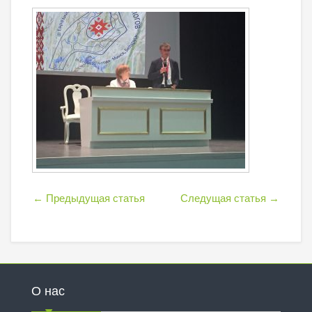
←
Предыдущая статья
Следущая статья
→
О нас